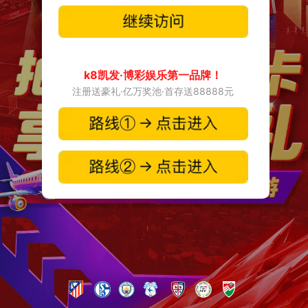
k8凯发·博彩娱乐第一品牌！
注册送豪礼·亿万奖池·首存送88888元